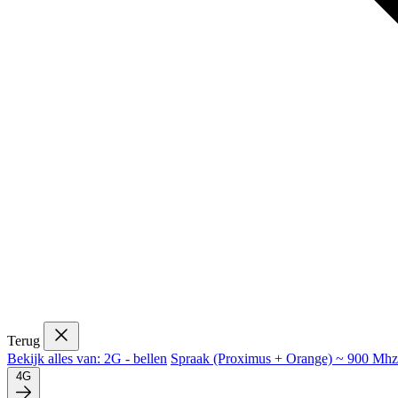
Terug
Bekijk alles van: 2G - bellen
Spraak (Proximus + Orange) ~ 900 Mhz
4G