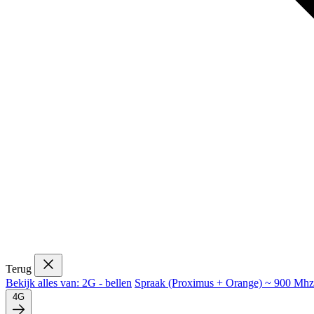
Terug
Bekijk alles van: 2G - bellen
Spraak (Proximus + Orange) ~ 900 Mhz
4G