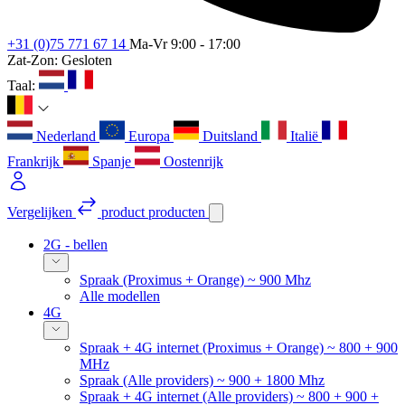
+31 (0)75 771 67 14
Ma-Vr 9:00 - 17:00
Zat-Zon: Gesloten
Taal:
Nederland
Europa
Duitsland
Italië
Frankrijk
Spanje
Oostenrijk
Vergelijken
product
producten
2G - bellen
Spraak (Proximus + Orange) ~ 900 Mhz
Alle modellen
4G
Spraak + 4G internet (Proximus + Orange) ~ 800 + 900
MHz
Spraak (Alle providers) ~ 900 + 1800 Mhz
Spraak + 4G internet (Alle providers) ~ 800 + 900 +