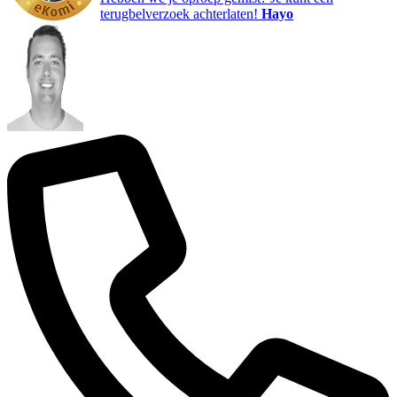
terugbelverzoek achterlaten!
Hayo