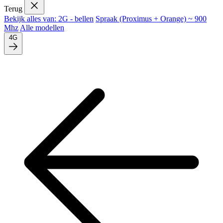
Terug
Bekijk alles van: 2G - bellen
Spraak (Proximus + Orange) ~ 900
Mhz
Alle modellen
4G