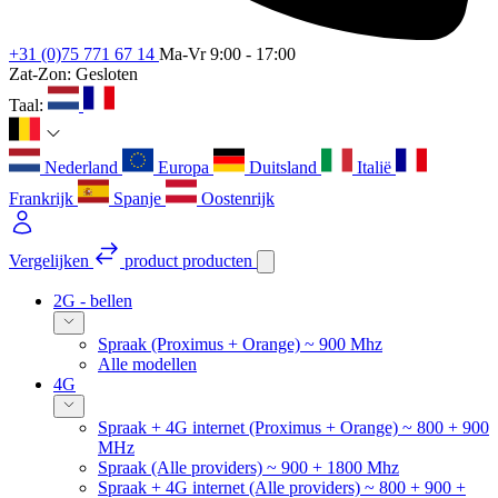
+31 (0)75 771 67 14
Ma-Vr 9:00 - 17:00
Zat-Zon: Gesloten
Taal:
Nederland
Europa
Duitsland
Italië
Frankrijk
Spanje
Oostenrijk
Vergelijken
product
producten
2G - bellen
Spraak (Proximus + Orange) ~ 900 Mhz
Alle modellen
4G
Spraak + 4G internet (Proximus + Orange) ~ 800 + 900
MHz
Spraak (Alle providers) ~ 900 + 1800 Mhz
Spraak + 4G internet (Alle providers) ~ 800 + 900 +