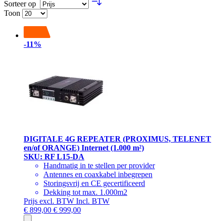
Sorteer op
Toon
-11%
DIGITALE 4G REPEATER (PROXIMUS, TELENET
en/of ORANGE) Internet (1.000 m²)
SKU: RF L15-DA
Handmatig in te stellen per provider
Antennes en coaxkabel inbegrepen
Storingsvrij en CE gecertificeerd
Dekking tot max. 1.000m2
Prijs excl. BTW
Incl. BTW
€ 899,00
€ 999,00