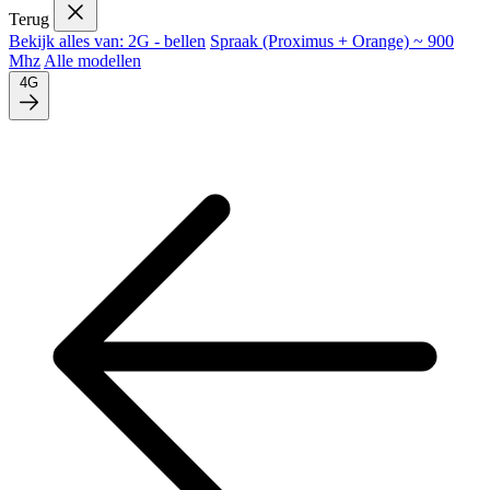
Terug
Bekijk alles van: 2G - bellen
Spraak (Proximus + Orange) ~ 900
Mhz
Alle modellen
4G