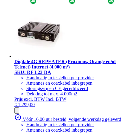
Digitale 4G REPEATER (Proximus, Orange en/of
Telenet) Internet (4.000 m²)
SKU: RF L23-DA
Handmatig in te stellen per provider
Antennes en coaxkabel inbegrepen
Storingsvrij en CE gecertificeerd
Dekking tot max. 4.000m2
Prijs excl. BTW
Incl. BTW
€ 1.299,00
Vóór 16.00 uur besteld, volgende werkdag geleverd
Handmatig in te stellen per provider
Antennes en coaxkabel inbegrepen