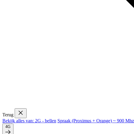
Terug
Bekijk alles van: 2G - bellen
Spraak (Proximus + Orange) ~ 900 Mhz
4G