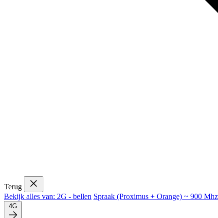
Terug
Bekijk alles van: 2G - bellen
Spraak (Proximus + Orange) ~ 900 Mhz
4G