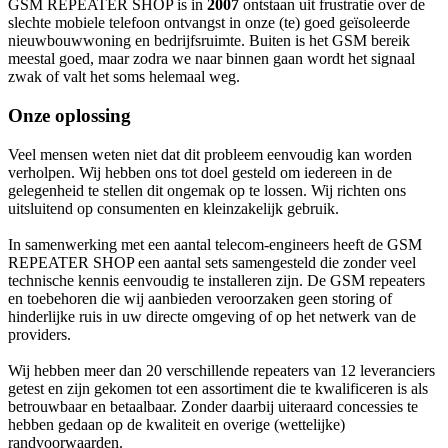
GSM REPEATER SHOP is in
2007
ontstaan uit frustratie over de
slechte mobiele telefoon ontvangst in onze (te) goed geïsoleerde
nieuwbouwwoning en bedrijfsruimte. Buiten is het GSM bereik
meestal goed, maar zodra we naar binnen gaan wordt het signaal
zwak of valt het soms helemaal weg.
Onze oplossing
Veel mensen weten niet dat dit probleem eenvoudig kan worden
verholpen. Wij hebben ons tot doel gesteld om iedereen in de
gelegenheid te stellen dit ongemak op te lossen. Wij richten ons
uitsluitend op consumenten en kleinzakelijk gebruik.
In samenwerking met een aantal telecom-engineers heeft de GSM
REPEATER SHOP een aantal sets samengesteld die zonder veel
technische kennis eenvoudig te installeren zijn. De GSM repeaters
en toebehoren die wij aanbieden veroorzaken geen storing of
hinderlijke ruis in uw directe omgeving of op het netwerk van de
providers.
Wij hebben meer dan 20 verschillende repeaters van 12 leveranciers
getest en zijn gekomen tot een assortiment die te kwalificeren is als
betrouwbaar en betaalbaar. Zonder daarbij uiteraard concessies te
hebben gedaan op de kwaliteit en overige (wettelijke)
randvoorwaarden.