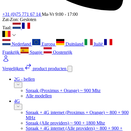
+31 (0)75 771 67 14
Ma-Vr 9:00 - 17:00
Zat-Zon: Gesloten
Taal:
Nederland
Europa
Duitsland
Italië
Frankrijk
Spanje
Oostenrijk
Vergelijken
product
producten
2G - bellen
Spraak (Proximus + Orange) ~ 900 Mhz
Alle modellen
4G
Spraak + 4G internet (Proximus + Orange) ~ 800 + 900
MHz
Spraak (Alle providers) ~ 900 + 1800 Mhz
Spraak + 4G internet (Alle providers) ~ 800 + 900 +