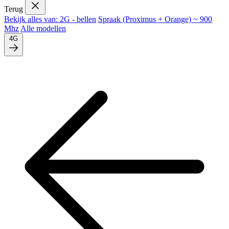
Terug
Bekijk alles van: 2G - bellen
Spraak (Proximus + Orange) ~ 900
Mhz
Alle modellen
4G