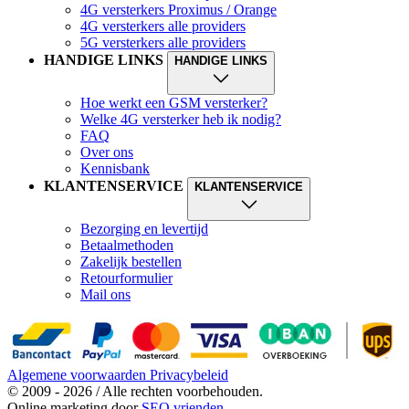
4G versterkers Proximus / Orange
4G versterkers alle providers
5G versterkers alle providers
HANDIGE LINKS
HANDIGE LINKS
Hoe werkt een GSM versterker?
Welke 4G versterker heb ik nodig?
FAQ
Over ons
Kennisbank
KLANTENSERVICE
KLANTENSERVICE
Bezorging en levertijd
Betaalmethoden
Zakelijk bestellen
Retourformulier
Mail ons
Algemene voorwaarden
Privacybeleid
© 2009 - 2026 / Alle rechten voorbehouden.
Online marketing door
SEO vrienden