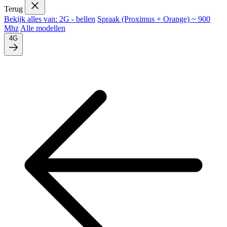
Terug
Bekijk alles van: 2G - bellen
Spraak (Proximus + Orange) ~ 900
Mhz
Alle modellen
4G