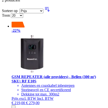
2
producten
Sorteer op
Toon
-22%
GSM REPEATER (alle providers) - Bellen (300 m²)
SKU: RF E10S
Antennes en coaxkabel inbegrepen
Storingsvrij en CE gecertificeerd
Dekking tot max. 300m2
Prijs excl. BTW
Incl. BTW
€ 219,00
€ 279,00