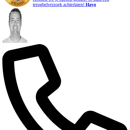
terugbelverzoek achterlaten!
Hayo