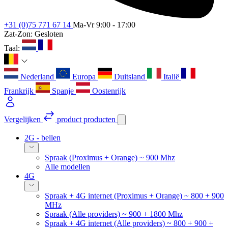
+31 (0)75 771 67 14
Ma-Vr 9:00 - 17:00
Zat-Zon: Gesloten
Taal:
Nederland
Europa
Duitsland
Italië
Frankrijk
Spanje
Oostenrijk
Vergelijken
product
producten
2G - bellen
Spraak (Proximus + Orange) ~ 900 Mhz
Alle modellen
4G
Spraak + 4G internet (Proximus + Orange) ~ 800 + 900
MHz
Spraak (Alle providers) ~ 900 + 1800 Mhz
Spraak + 4G internet (Alle providers) ~ 800 + 900 +