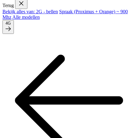
Terug
Bekijk alles van: 2G - bellen
Spraak (Proximus + Orange) ~ 900
Mhz
Alle modellen
4G