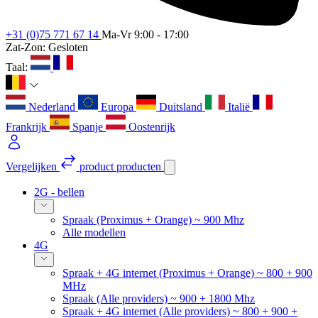
+31 (0)75 771 67 14
Ma-Vr 9:00 - 17:00
Zat-Zon: Gesloten
Taal:
Nederland
Europa
Duitsland
Italië
Frankrijk
Spanje
Oostenrijk
Vergelijken
product
producten
2G - bellen
Spraak (Proximus + Orange) ~ 900 Mhz
Alle modellen
4G
Spraak + 4G internet (Proximus + Orange) ~ 800 + 900
MHz
Spraak (Alle providers) ~ 900 + 1800 Mhz
Spraak + 4G internet (Alle providers) ~ 800 + 900 +