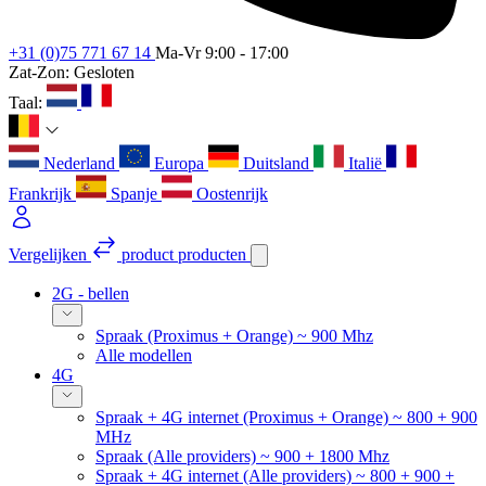
+31 (0)75 771 67 14
Ma-Vr 9:00 - 17:00
Zat-Zon: Gesloten
Taal:
Nederland
Europa
Duitsland
Italië
Frankrijk
Spanje
Oostenrijk
Vergelijken
product
producten
2G - bellen
Spraak (Proximus + Orange) ~ 900 Mhz
Alle modellen
4G
Spraak + 4G internet (Proximus + Orange) ~ 800 + 900
MHz
Spraak (Alle providers) ~ 900 + 1800 Mhz
Spraak + 4G internet (Alle providers) ~ 800 + 900 +