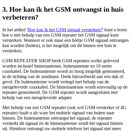
3. Hoe kan ik het GSM ontvangst in huis
verbeteren?
In het artikel '
Hoe kan ik het GSM signaal versterken?
' kunt u lezen
hoe u met behulp van een GSM repeater het GSM signaal kunt
versterken. Wanneer er ook maar een béétje GSM signaal ontvangen
kan worden (buiten), is het mogelijk om dit binnen een huis te
versterken.
GSM REPEATER SHOP biedt GSM repeaters welke geleverd
worden inclusief binnenantenne, buitenantenne en 10 meter
coaxkabel. De buitenantenne wordt zo hoog mogelijk gemonteerd,
in de richting van de zendmast. Denk bijvoorbeeld aan een dak of
gevel. De buitenantenne wordt verlegd met behulp van de
meegeleverde coaxkabel. De binnenantenne wordt eenvoudig op de
repeater gemonteerd. De GSM repeater wordt aangesloten met
behulp van een meegeleverde adapter.
Met behulp van een GSM repeater (ook wel GSM versterker of 4G
repeater) haalt u als ware het mobiele signaal van buiten naar
binnen. De buitenantenne ontvangst het signaal, de repeater
versterkt dit signaal en de binnenantenne zendt het signaal binnen
uit. Hierdoor ontvangt uw mobiele telefoon het signaal niet meer