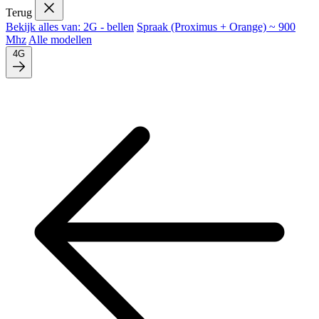
Terug
Bekijk alles van: 2G - bellen
Spraak (Proximus + Orange) ~ 900
Mhz
Alle modellen
4G