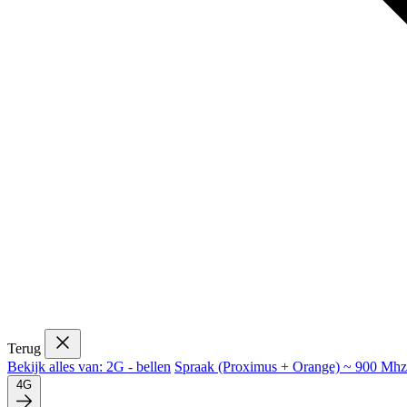
Terug
Bekijk alles van: 2G - bellen
Spraak (Proximus + Orange) ~ 900 Mhz
4G