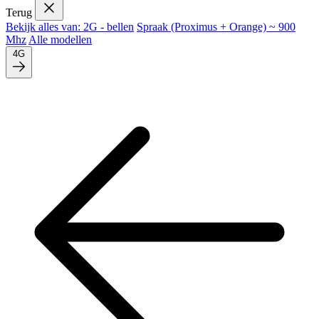
Terug
Bekijk alles van: 2G - bellen
Spraak (Proximus + Orange) ~ 900
Mhz
Alle modellen
4G