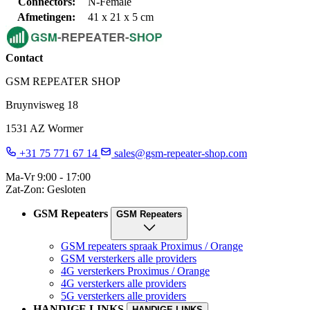
Connectors:
N-Female
Afmetingen:
41 x 21 x 5 cm
Contact
GSM REPEATER SHOP
Bruynvisweg 18
1531 AZ Wormer
+31 75 771 67 14
sales@gsm-repeater-shop.com
Ma-Vr 9:00 - 17:00
Zat-Zon: Gesloten
GSM Repeaters
GSM Repeaters
GSM repeaters spraak Proximus / Orange
GSM versterkers alle providers
4G versterkers Proximus / Orange
4G versterkers alle providers
5G versterkers alle providers
HANDIGE LINKS
HANDIGE LINKS