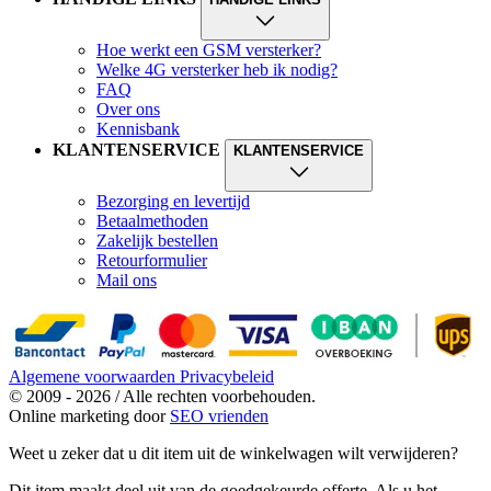
Hoe werkt een GSM versterker?
Welke 4G versterker heb ik nodig?
FAQ
Over ons
Kennisbank
KLANTENSERVICE
KLANTENSERVICE
Bezorging en levertijd
Betaalmethoden
Zakelijk bestellen
Retourformulier
Mail ons
Algemene voorwaarden
Privacybeleid
© 2009 - 2026 / Alle rechten voorbehouden.
Online marketing door
SEO vrienden
Weet u zeker dat u dit item uit de winkelwagen wilt verwijderen?
Dit item maakt deel uit van de goedgekeurde offerte. Als u het