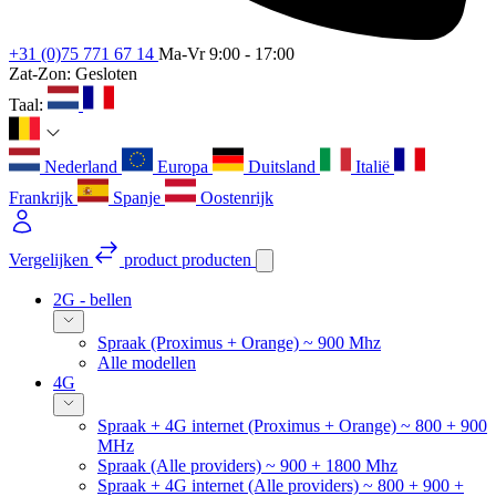
+31 (0)75 771 67 14
Ma-Vr 9:00 - 17:00
Zat-Zon: Gesloten
Taal:
Nederland
Europa
Duitsland
Italië
Frankrijk
Spanje
Oostenrijk
Vergelijken
product
producten
2G - bellen
Spraak (Proximus + Orange) ~ 900 Mhz
Alle modellen
4G
Spraak + 4G internet (Proximus + Orange) ~ 800 + 900
MHz
Spraak (Alle providers) ~ 900 + 1800 Mhz
Spraak + 4G internet (Alle providers) ~ 800 + 900 +