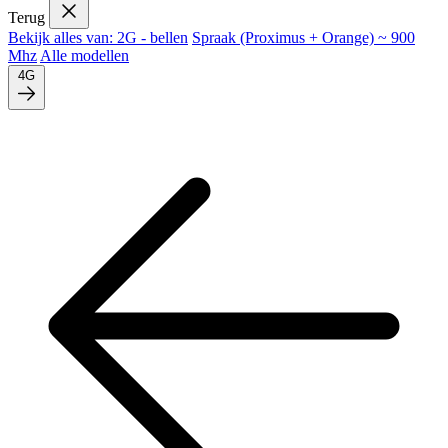
Terug
Bekijk alles van: 2G - bellen
Spraak (Proximus + Orange) ~ 900
Mhz
Alle modellen
4G