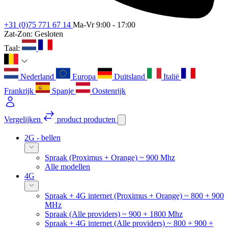
+31 (0)75 771 67 14
Ma-Vr 9:00 - 17:00
Zat-Zon: Gesloten
Taal:
Nederland
Europa
Duitsland
Italië
Frankrijk
Spanje
Oostenrijk
Vergelijken
product
producten
2G - bellen
Spraak (Proximus + Orange) ~ 900 Mhz
Alle modellen
4G
Spraak + 4G internet (Proximus + Orange) ~ 800 + 900
MHz
Spraak (Alle providers) ~ 900 + 1800 Mhz
Spraak + 4G internet (Alle providers) ~ 800 + 900 +